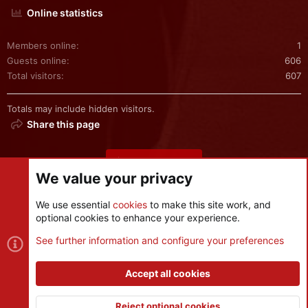
Online statistics
Members online
1
Guests online
606
Total visitors
607
Totals may include hidden visitors.
Share this page
Share this page
We value your privacy
We use essential
cookies
to make this site work, and
optional cookies to enhance your experience.
Cookies
See further information and configure your preferences
Contact us
Terms and rules
Privacy policy
Help
R
S
Accept all cookies
S
®
Community platform by XenForo
© 2010-2026 XenForo Ltd.
|
Style
and add-ons by ThemeHouse
Reject optional cookies