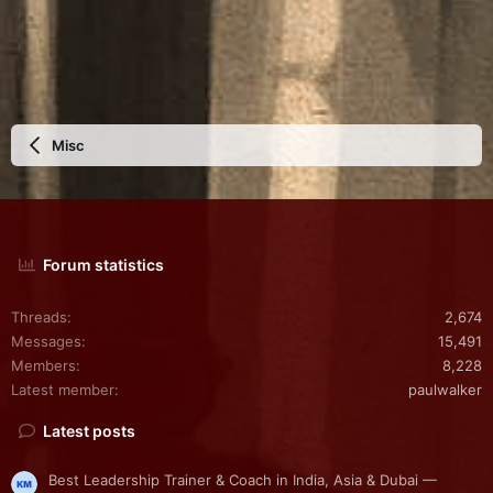
Misc
Forum statistics
Threads
2,674
Messages
15,491
Members
8,228
Latest member
paulwalker
Latest posts
Best Leadership Trainer & Coach in India, Asia & Dubai —