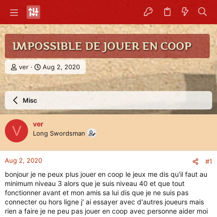
IMPOSSIBLE DE JOUER EN COOP
T
S
ver
Aug 2, 2020
h
t
r
a
e
r
Misc
a
t
d
d
s
a
ver
V
t
t
Long Swordsman
a
e
r
t
Aug 2, 2020
#1
e
r
bonjour je ne peux plus jouer en coop le jeux me dis qu'il faut au
minimum niveau 3 alors que je suis niveau 40 et que tout
fonctionner avant et mon amis sa lui dis que je ne suis pas
connecter ou hors ligne j' ai essayer avec d'autres joueurs mais
rien a faire je ne peu pas jouer en coop avec personne aider moi